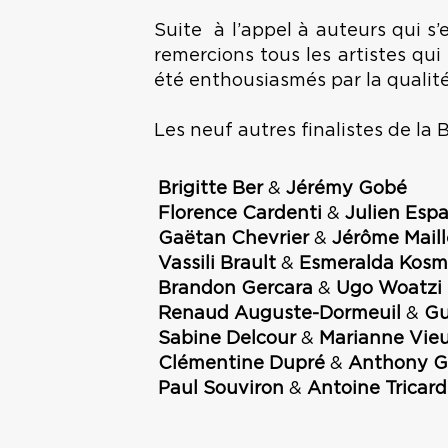
Suite à l’appel à auteurs qui s’
remercions tous les artistes qui
été enthousiasmés par la qualité 
Les neuf autres finalistes de la 
Brigitte Ber
&
Jérémy Gobé
Florence Cardenti
&
Julien Esp
Gaëtan Chevrier
&
Jérôme Mail
Vassili Brault
&
Esmeralda Kosm
Brandon Gercara
&
Ugo Woatzi
Renaud Auguste-Dormeuil
&
Gu
Sabine Delcour
&
Marianne Vieul
Clémentine Dupré
&
Anthony Gi
Paul Souviron
&
Antoine Tricard