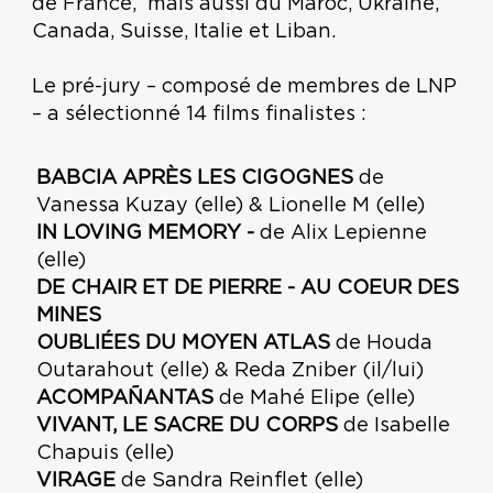
de France, mais aussi du Maroc, Ukraine,
Canada, Suisse, Italie et Liban.
Le pré-jury – composé de membres de LNP
– a sélectionné 14 films finalistes :
BABCIA APRÈS LES CIGOGNES
de
Vanessa Kuzay (elle) & Lionelle M (elle)
IN LOVING MEMORY -
de Alix Lepienne
(elle)
DE CHAIR ET DE PIERRE - AU COEUR DES
MINES
OUBLIÉES DU MOYEN ATLAS
de Houda
Outarahout (elle) & Reda Zniber (il/lui)
ACOMPAÑANTAS
de Mahé Elipe (elle)
VIVANT, LE SACRE DU CORPS
de Isabelle
Chapuis (elle)
VIRAGE
de Sandra Reinflet (elle)